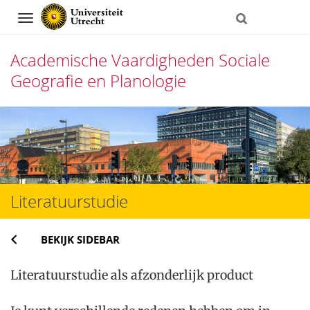
Navigation
Academische Vaardigheden Sociale
Geografie en Planologie
Direct
naar
het
inhoud
Literatuurstudie
BEKIJK SIDEBAR
Literatuurstudie als afzonderlijk product