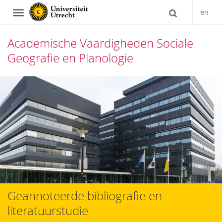
en
Navigation
Academische Vaardigheden Sociale
Geografie en Planologie
Direct
naar
het
inhoud
Geannoteerde bibliografie en
literatuurstudie